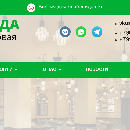
Версия для слабовидящих
vku
+79
+79
СЛУГИ
О НАС
НОВОСТИ