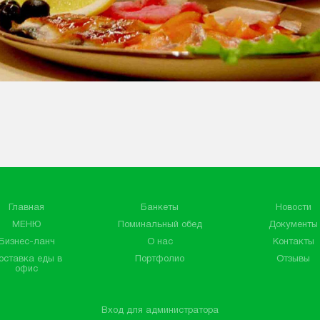
Главная
Банкеты
Новости
МЕНЮ
Поминальный обед
Документы
Бизнес-ланч
О нас
Контакты
оставка еды в
Портфолио
Отзывы
офис
Вход для администратора